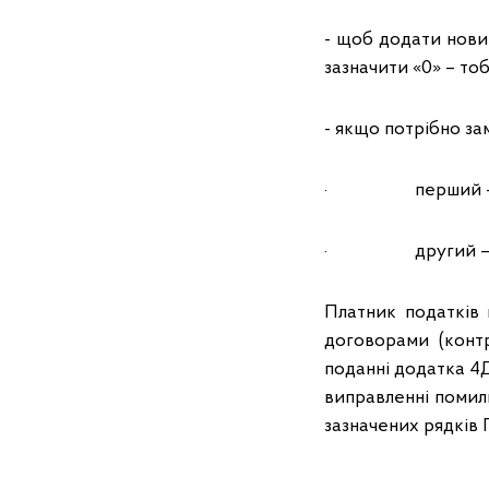
- щоб додати нови
зазначити «0» – то
- якщо потрібно за
· перший – на ви
· другий – з пра
Платник податків
договорами (конт
поданні додатка 4
виправленні помилк
зазначених рядків