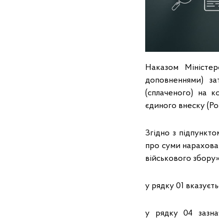
Наказом Міністер
доповненнями) з
(сплаченого) на к
єдиного внеску (Ро
Згідно з підпункто
про суми нарахова
військового збору»
у рядку 01 вказуєт
у рядку 04 зазна