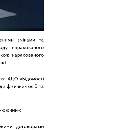
сеними змінами та
ду, нарахованого
також нарахованого
к).
атка 4ДФ «Відомості
и фізичних осіб та
чнюючий»;
довими договорами