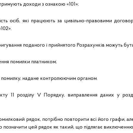
тримують доходи з ознакою «101»;
кість осіб, які працюють за цивільно-правовими догов
102».
игування поданого і прийнятого Розрахунків можуть бут
ення помилки платником;
о помилку, надане контролюючим органом.
нкту 11 розділу V Порядку, виправлення даних у розд
милковий рядок, потрібно повторити всі його графи, але
то позначити цей рядок як такий, що підлягає виключенню