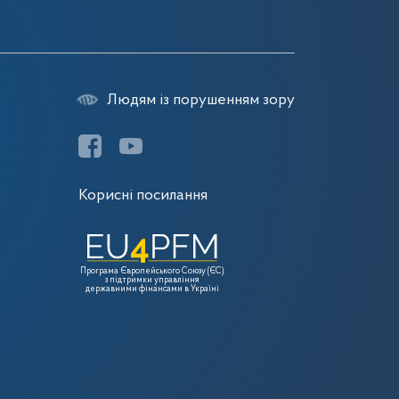
Людям із порушенням зору
Корисні посилання
Програма Європейського Союзу (ЄС)
з підтримки управління
державними фінансами в Україні