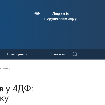
Людям із
порушенням зору
Прес-центр
Контакти
рахунку
в у 4ДФ:
нку