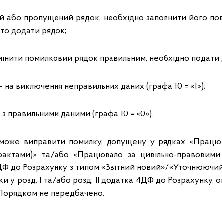
й або пропущений рядок, необхідно заповнити його повн
бто додати рядок;
мінити помилковий рядок правильним, необхідно подати 
ключення неправильних даних (графа 10 = «1»);
вильними даними (графа 10 = «0»).
 може виправити помилку, допущену у рядках «Працю
рактами)» та/або «Працювало за цивільно-правовими
ДФ до Розрахунку з типом «Звітний новий»/«Уточнюючи
и у розд. I та/або розд. II додатка 4ДФ до Розрахунку,
 Порядком не передбачено.