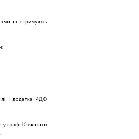
орами та отримують
и:
ілі I додатка 4ДФ
 у графі 10 вказати
;