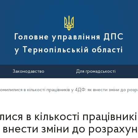
вної податкової служби України
Головне управління ДПС
у Тернопільській області
Законодавство
Для громадськості
омилилися в кількості працівників у 4ДФ: як внести зміни до роз
ися в кількості працівникі
 внести зміни до розраху