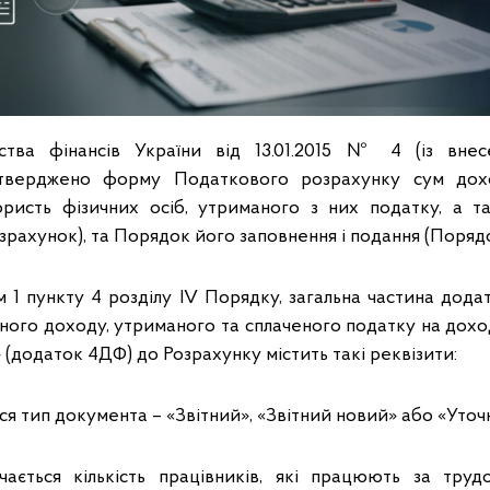
ства фінансів України від 13.01.2015 № 4 (із вне
атверджено форму Податкового розрахунку сум дохо
ористь фізичних осіб, утриманого з них податку, а 
зрахунок), та Порядок його заповнення і подання (Порядо
м 1 пункту 4 розділу IV Порядку, загальна частина дод
ного доходу, утриманого та сплаченого податку на доход
 (додаток 4ДФ) до Розрахунку містить такі реквізити:
ься тип документа – «Звітний», «Звітний новий» або «Уто
чається кількість працівників, які працюють за тру