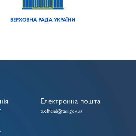
ВЕРХОВНА РАДА УКРАЇНИ
нія
Електронна пошта
7
tr.official@tax.gov.ua
7
7
7