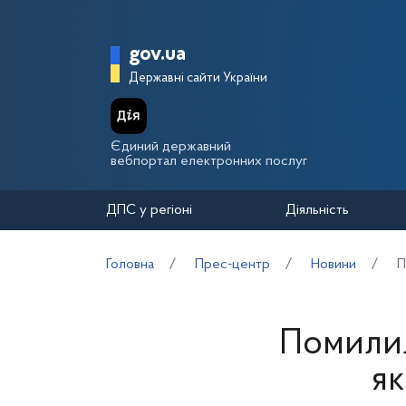
Перейти до основного вмісту
Головна сторінка Держа
gov.ua
Державні сайти України
Єдиний державний
вебпортал електронних послуг
ДПС у регіоні
Діяльність
Головна
Прес-центр
Новини
П
Помилил
як