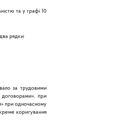
істю та у графі 10
два рядки:
вало за трудовими
 договорами», при
й» при одночасному
 окреме коригування