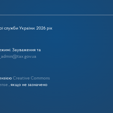
ї служби України. 2026 рік
жимі. Зауваження та
admin@tax.gov.ua
цензією
Creative Commons
cense
, якщо не зазначено