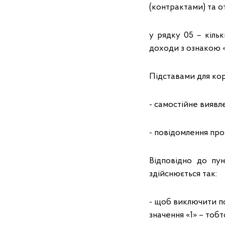
(контрактами) та о
у рядку 05 – кіль
доходи з ознакою «
Підставами для кор
- самостійне виявл
- повідомлення пр
Відповідно до пу
здійснюється так:
- щоб виключити по
значення «1» – тоб