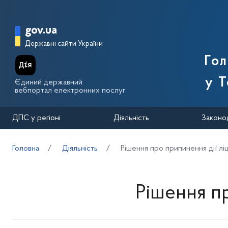
Перейти до основного вмісту
Головна сторінка Державної п
gov.ua
Державні сайти України
Го
у Т
Єдиний державний
вебпортал електронних послуг
ДПС у регіоні
Діяльність
Законо
Головна
Діяльність
Рішення про припинення дії лі
Рішення пр