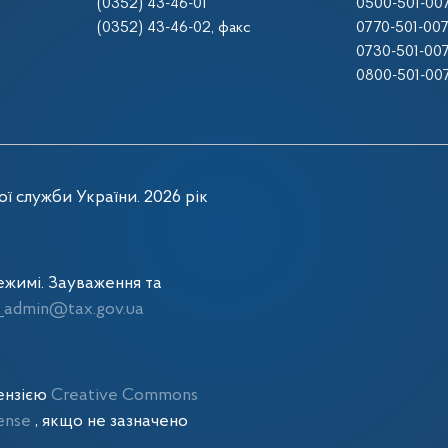
(0352) 43-46-01
0500-501-00
(0352) 43-46-02
, факс
0770-501-00
0730-501-00
0800-501-00
ї служби України. 2026 рік
жимі. Зауваження та
admin@tax.gov.ua
цензією
Creative Commons
cense
, якщо не зазначено