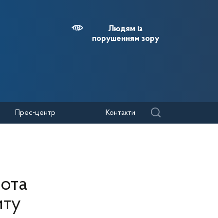
Людям із
порушенням зору
Прес-центр
Контакти
ота
иту