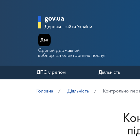
Перейти до основного вмісту
Головна сторінка Держа
gov.ua
Державні сайти України
Єдиний державний
вебпортал електронних послуг
ДПС у регіоні
Діяльність
Головна
Діяльність
Контрольно-пере
Ко
пі