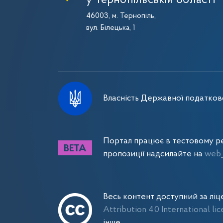
у Тернопільській області
46003, м. Тернопіль,
вул. Білецька, 1
Власність Державної податково
Портал працює в тестовому ре
пропозиції надсилайте на
web_
Весь контент доступний за лі
Attribution 4.0 International li
інше.