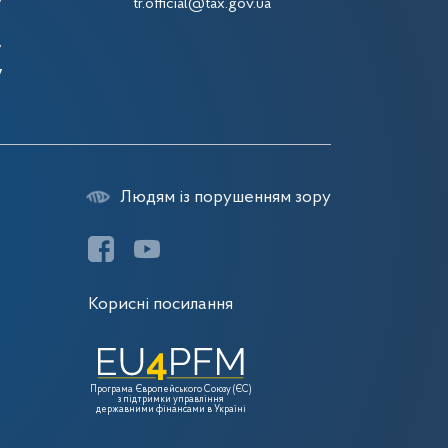
7
tr.official@tax.gov.ua
7
7
7
Людям із порушенням зору
Корисні посилання
Програма Європейського Союзу (ЄС)
з підтримки управління
державними фінансами в Україні