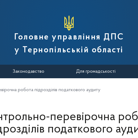
вної податкової служби України
Головне управління ДПС
у Тернопільській області
Законодавство
Для громадськості
вірочна робота підрозділів податкового аудиту
нтрольно-перевірочна роб
дрозділів податкового ауд