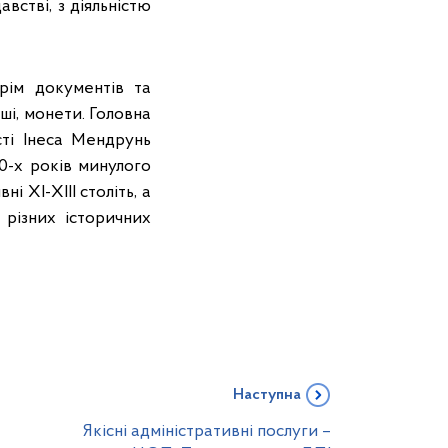
встві, з діяльністю
рім документів та
ші, монети. Головна
ті Інеса Мендрунь
0-х років минулого
і ХІ-ХІІІ століть, а
різних історичних
Наступна
Якісні адміністративні послуги –