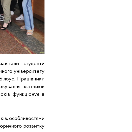
авітали студенти
ічного університету
ілоус. Працівники
овування платників
оків функціонує в
тків, особливостями
сторичного розвитку