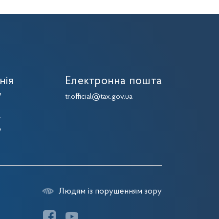
нія
Електронна пошта
7
tr.official@tax.gov.ua
7
7
7
Людям із порушенням зору