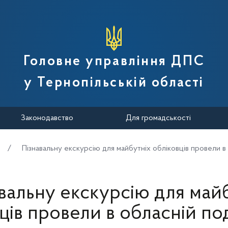
вної податкової служби України
Головне управління ДПС
у Тернопільській області
Законодавство
Для громадськості
Пізнавальну екскурсію для майбутніх обліковців провели в
вальну екскурсію для май
ців провели в обласній по