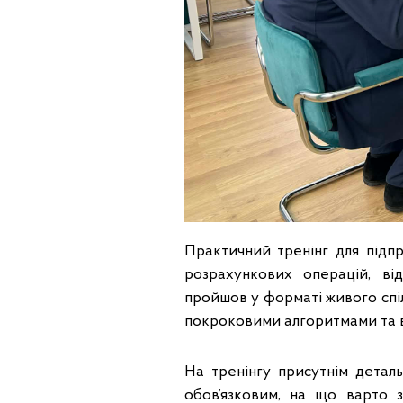
Практичний тренінг для підпр
розрахункових операцій, ві
пройшов у форматі живого спіл
покроковими алгоритмами та ві
На тренінгу присутнім детал
обов’язковим, на що варто 