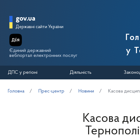
Перейти до основного вмісту
Головна сторінка Державної п
gov.ua
Державні сайти України
Го
у Т
Єдиний державний
вебпортал електронних послуг
ДПС у регіоні
Діяльність
Законо
Головна
Прес-центр
Новини
Касова дисципл
Касова дис
Тернополі