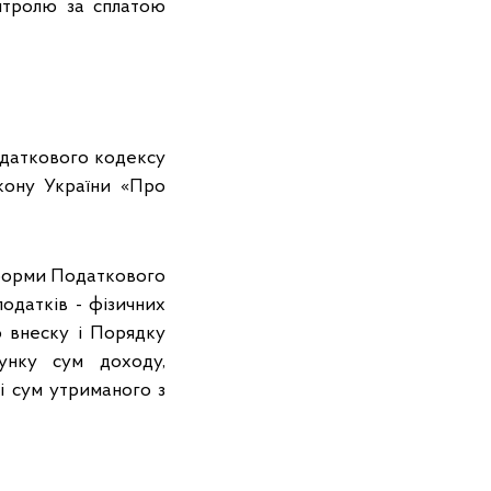
онтролю за сплатою
одаткового кодексу
акону України «Про
я форми Податкового
одатків - фізичних
о внеску і Порядку
унку сум доходу,
 і сум утриманого з