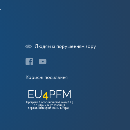
7
7
Людям із порушенням зору
Корисні посилання
Програма Європейського Союзу (ЄС)
з підтримки управління
державними фінансами в Україні