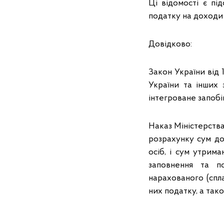
Ці відомості є пі
податку на доходи 
Довідково:
Закон України від
України та інших 
інтегроване запобі
Наказ Міністерства
розрахунку сум до
осіб, і сум утрим
заповнення та п
нарахованого (спла
них податку, а так