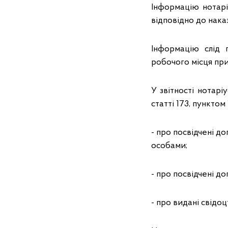
Інформацію нотар
відповідно до наказ
Інформацію слід 
робочого місця при
У звітності нотарі
статті 173, пунктом
- про посвідчені д
особами;
- про посвідчені д
- про видані свідо