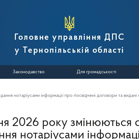
вної податкової служби України
Головне управління ДПС
у Тернопільській області
Законодавство
Для громадськості
одання нотаріусами інформації про посвідчені договори та видані
ічня 2026 року змінюються 
ння нотаріусами інформаці