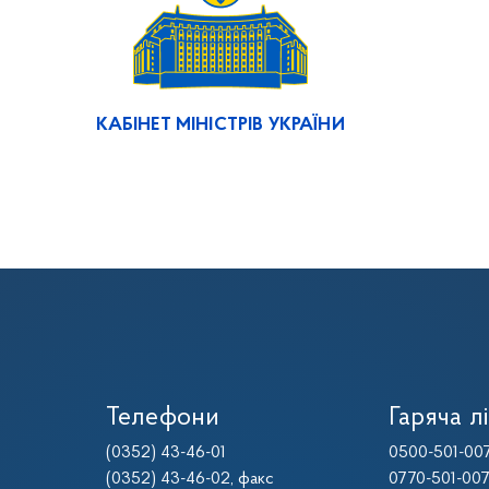
КАБІНЕТ МІНІСТРІВ УКРАЇНИ
Телефони
Гаряча лі
(0352) 43-46-01
0500-501-00
(0352) 43-46-02
, факс
0770-501-00