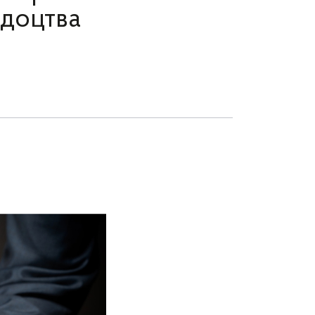
ідоцтва