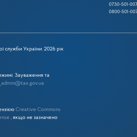
0730-501-00
0800-501-00
ї служби України. 2026 рік
жимі. Зауваження та
admin@tax.gov.ua
цензією
Creative Commons
cense
, якщо не зазначено