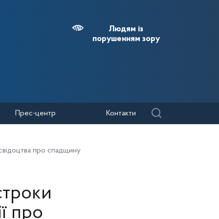
Людям із
порушенням зору
Прес-центр
Контакти
 свідоцтва про спадщину
строки
ї про