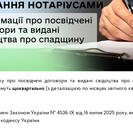
оку про посвідчені договори та видані свідоцтва пр
имуть
щоквартально
(з деталізацією по місяцях звітного к
чені Законом України № 4536-ІХ від 16 липня 2025 року, 
кодексу України.