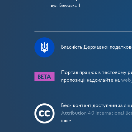
вул. Білецька, 1
Власність Державної податково
Портал працює в тестовому ре
пропозиції надсилайте на
web_
Весь контент доступний за лі
Attribution 4.0 International li
інше.