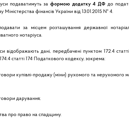
іуси подаватимуть за
формою додатку 4 ДФ
до подат
у Міністерства фінансів України від 13.01.2015 № 4.
подавати за місцем розташування державної нотаріа
ватного нотаріуса.
уси відображають дані, передбачені пунктом 172.4 статті
 174.4 статті 174 Податкового кодексу, зокрема:
оговори купівлі-продажу (міни) рухомого та нерухомого 
оговори дарування;
цтва про право на спадщину.