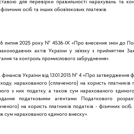
дставою для перевірки правильності нарахувань та к
фізичних осіб та інших обов’язкових платежів.
 16 липня 2025 року № 4536-ІХ «Про внесення змін до П
законодавчих актів України у зв’язку з прийняттям З
гання та контроль промислового забруднення».
 фінансів України від 13.01.2015 № 4 «Про затвердженн
ходу, нарахованого (сплаченого) на користь платників п
аного з них податку, а також сум нарахованого єдиног
одання податковими агентами Податкового розрах
ченого) на користь платників податків - фізичних осіб,
ож сум нарахованого єдиного внеску».