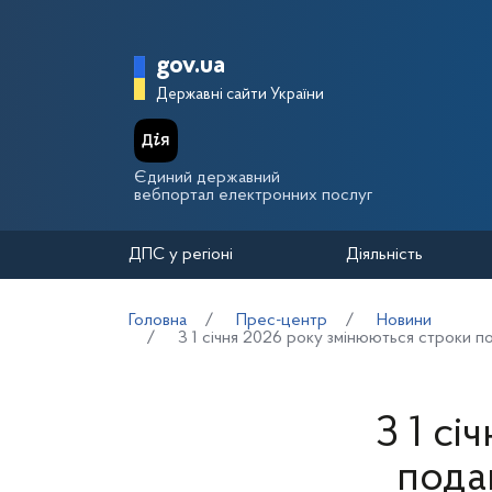
Перейти до основного вмісту
Головна сторінка Держа
gov.ua
Державні сайти України
Єдиний державний
вебпортал електронних послуг
ДПС у регіоні
Діяльність
Головна
Прес-центр
Новини
З 1 січня 2026 року змінюються строки п
З 1 с
пода