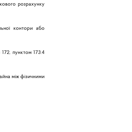
кового розрахунку
льної контори або
 172, пунктом 173.4
майна між фізичними