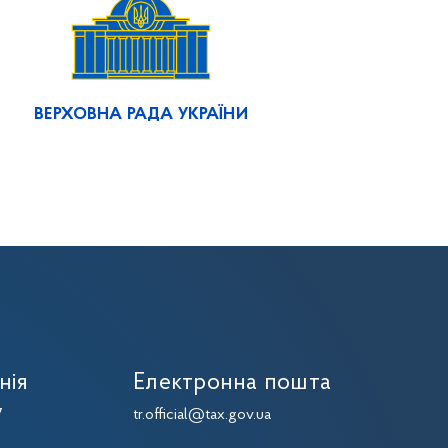
ВЕРХОВНА РАДА УКРАЇНИ
нія
Електронна пошта
7
tr.official@tax.gov.ua
7