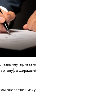
о спадщину
приватні
варталу), а
державні
яким оновлено низку