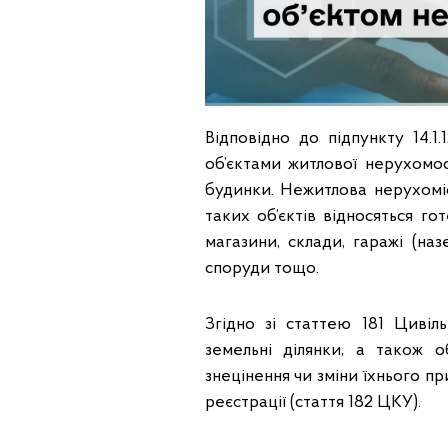
Відповідно до підпункту 14.1
об’єктами житлової нерухомост
будинки. Нежитлова нерухоміст
таких об’єктів відносяться гот
магазини, склади, гаражі (наз
споруди тощо.
Згідно зі статтею 181 Циві
земельні ділянки, а також о
знецінення чи зміни їхнього пр
реєстрації (стаття 182 ЦКУ).