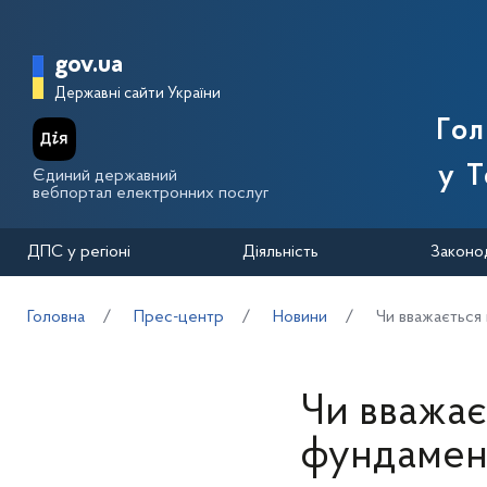
Перейти до основного вмісту
Головна сторінка Державної п
gov.ua
Державні сайти України
Го
у Т
Єдиний державний
вебпортал електронних послуг
ДПС у регіоні
Діяльність
Законо
Головна
Прес-центр
Новини
Чи вважається
Чи вважає
фундамент