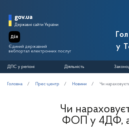
Перейти до основного вмісту
Головна сторінка Державної п
gov.ua
Державні сайти України
Го
у Т
Єдиний державний
вебпортал електронних послуг
ДПС у регіоні
Діяльність
Законо
Головна
Прес-центр
Новини
Чи нараховуєт
Чи нараховуєт
ФОП у 4ДФ, а