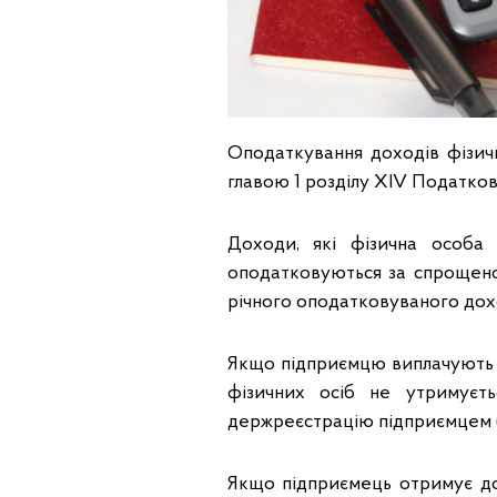
Оподаткування доходів фізичн
главою 1 розділу XIV Податков
Доходи, які фізична особа 
оподатковуються за спрощено
річного оподатковуваного доход
Якщо підприємцю виплачують д
фізичних осіб не утримуєт
держреєстрацію підприємцем (п.
Якщо підприємець отримує дох