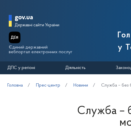
Перейти до основного вмісту
Головна сторінка Державної п
gov.ua
Державні сайти України
Го
у Т
Єдиний державний
вебпортал електронних послуг
ДПС у регіоні
Діяльність
Законо
Головна
Прес-центр
Новини
Служба – без 
Служба – 
м