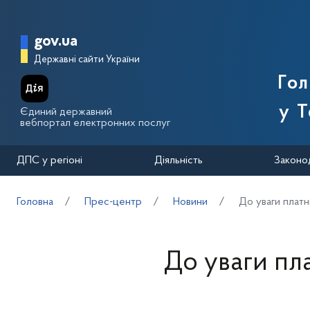
Перейти до основного вмісту
Головна сторінка Державної п
gov.ua
Державні сайти України
Го
у Т
Єдиний державний
вебпортал електронних послуг
ДПС у регіоні
Діяльність
Законо
Головна
Прес-центр
Новини
До уваги платн
До уваги пла