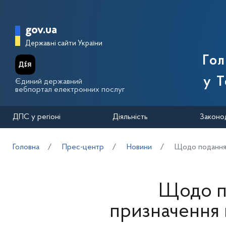
Перейти до основного вмісту
Головна сторінка Державної п
gov.ua
Державні сайти України
Го
у Т
Єдиний державний
вебпортал електронних послуг
ДПС у регіоні
Діяльність
Законо
Головна
Прес-центр
Новини
Щодо подання 
Щодо п
призначення 