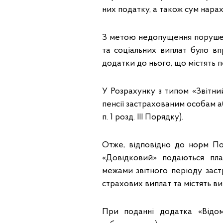
них податку, а також сум нара
З метою недопущення порушен
та соціальних виплат було в
додатки до нього, що містять п
У Розрахунку з типом «Звітни
пенсії застрахованим особам а
п. 1 розд. ІІІ Порядку).
Отже, відповідно до норм По
«Довідковий» подаються пла
межами звітного періоду заст
страхових виплат та містять в
При поданні додатка «Відом