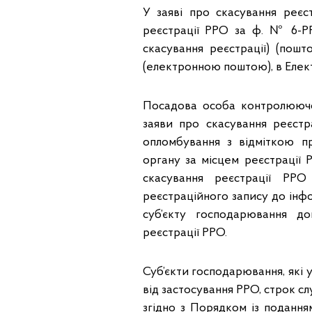
У заяві про скасування реєс
реєстрації РРО за ф. № 6-Р
скасування реєстрації) (пош
(електронною поштою), в Елект
Посадова особа контролюючо
заяви про скасування реєстр
опломбування з відміткою 
органу за місцем реєстрації
скасування реєстрації РР
реєстраційного запису до інф
суб’єкту господарювання до
реєстрації РРО.
Суб’єкти господарювання, які 
від застосування РРО, строк с
згідно з Порядком із поданн