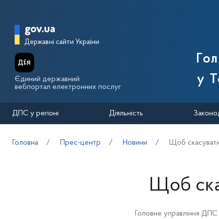
Перейти до основного вмісту
Головна сторінка Державної п
gov.ua
Державні сайти України
Го
у Т
Єдиний державний
вебпортал електронних послуг
ДПС у регіоні
Діяльність
Законо
Головна
Прес-центр
Новини
Щоб скасуват
Щоб ска
Головне управління ДПС 