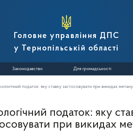
вної податкової служби України
Головне управління ДПС
у Тернопільській області
Законодавство
Для громадськості
кологічний податок: яку ставку застосовувати при викидах метану
ологічний податок: яку ста
тосовувати при викидах ме