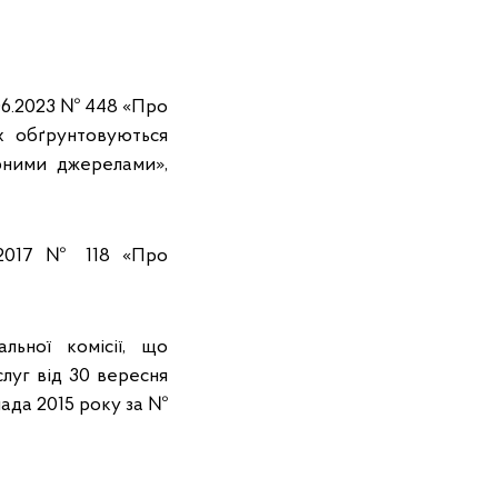
.06.2023 № 448 «Про
х обґрунтовуються
рними джерелами»,
3.2017 № 118 «Про
льної комісії, що
луг від 30 вересня
пада 2015 року за №