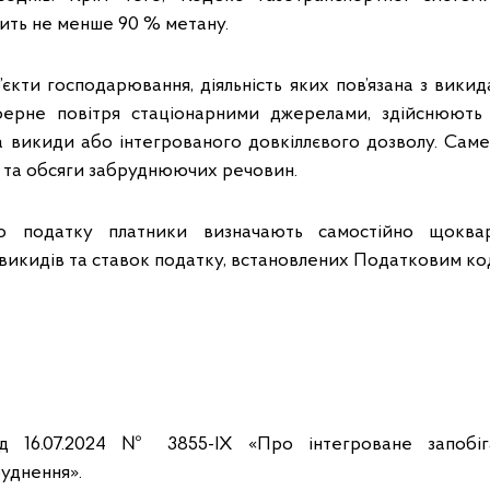
ить не менше 90 % метану.
’єкти господарювання, діяльність яких пов’язана з вик
ерне повітря стаціонарними джерелами, здійснюють т
на викиди або інтегрованого довкіллєвого дозволу. Сам
 та обсяги забруднюючих речовин.
го податку платники визначають самостійно щоквар
 викидів та ставок податку, встановлених Податковим ко
ід 16.07.2024 № 3855-IX «Про інтегроване запобіг
уднення».