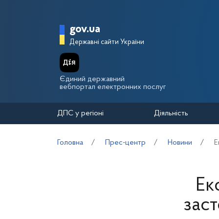
Перейти до основного вмісту
Головна сторінка Держа
gov.ua
Державні сайти України
Єдиний державний
вебпортал електронних послуг
ДПС у регіоні
Діяльність
Головна
Прес-центр
Новини
Е
Ек
зас