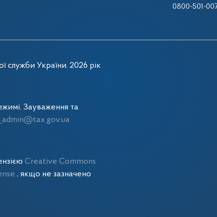
0800-501-00
ї служби України. 2026 рік
жимі. Зауваження та
admin@tax.gov.ua
цензією
Creative Commons
cense
, якщо не зазначено