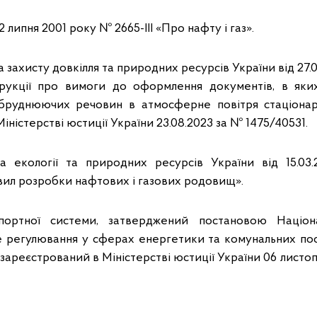
2 липня 2001 року № 2665-ІІІ «Про нафту і газ».
 захисту довкілля та природних ресурсів України від 27
трукції про вимоги до оформлення документів, в яки
абруднюючих речовин в атмосферне повітря стаціона
іністерстві юстиції України 23.08.2023 за № 1475/40531.
ва екології та природних ресурсів України від 15.0
ил розробки нафтових і газових родовищ».
портної системи, затверджений постановою Націона
 регулювання у сферах енергетики та комунальних пос
зареєстрований в Міністерстві юстиції України 06 листо