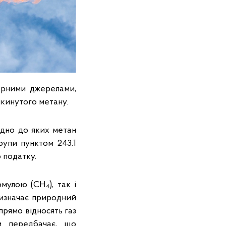
арними джерелами,
икинутого метану.
ідно до яких метан
рупи пунктом 243.1
 податку.
мулою (СН₄), так і
визначає природний
прямо відносять газ
ми передбачає, що