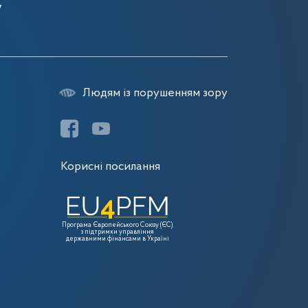
7
Людям із порушенням зору
Корисні посилання
Програма Європейського Союзу (ЄС)
з підтримки управління
державними фінансами в Україні