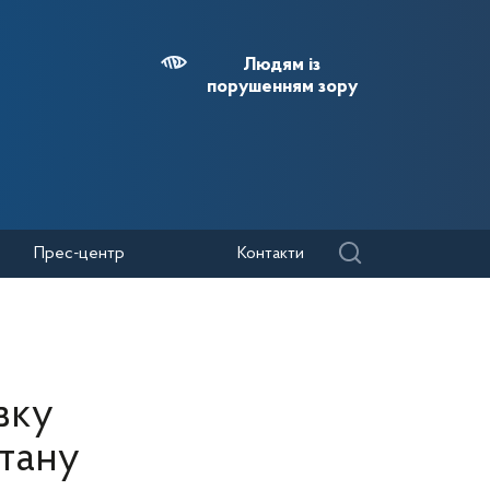
Людям із
порушенням зору
Прес-центр
Контакти
вку
тану