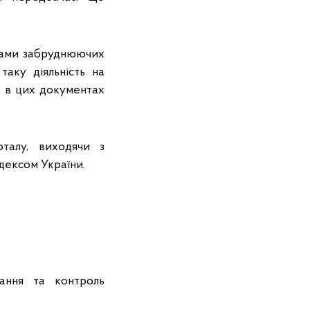
идами забруднюючих
аку діяльність на
е в цих документах
талу, виходячи з
дексом України.
ання та контроль