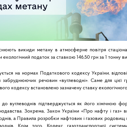
ійснюють викиди метану в атмосферне повітря стаціон
екологічний податок за ставкою 146,50 грн за 1 тонну в
тується на нормах Податкового кодексу України, відпов
 забруднюючих речовин «вуглеводні». Саме для цієї г
вого кодексу встановлено зазначену ставку екологічного
 до вуглеводнів підтверджується як його хімічною фор
одавства. Зокрема, Закон України «Про нафту і газ» 
воднів, а Правила розробки нафтових і газових родовищ 
воднів. Крім того, Кодекс газотранспортної систе