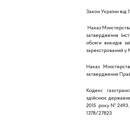
Закон України від 1
Наказ Міністерства
затвердження Інс
обсяги викидів з
зареєстрований у М
Наказ Міністерст
затвердження Прав
Кодекс газотранс
здійснює державне
2015 року № 2493, 
1378/27823.