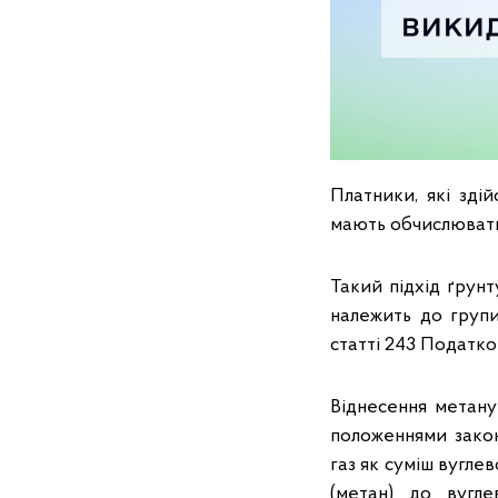
Платники, які зд
мають обчислювати 
Такий підхід ґрун
належить до групи
статті 243 Податко
Віднесення метану
положеннями закон
газ як суміш вугле
(метан) до вугле