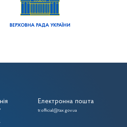
ВЕРХОВНА РАДА УКРАЇНИ
нія
Електронна пошта
7
tr.official@tax.gov.ua
7
7