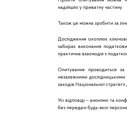
Пройти опитування можна ч
надійшло у приватну частину.
Також це можна зробити за лін
Дослідження охоплює ключові р
забирає виконання податкових
практична взаємодія з податк
Опитування проводиться за
незалежними дослідницькими к
заходів Національної стратегії
Усі відповіді – анонімні та ко
без передачі будь-якої персона