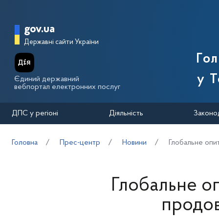
Перейти до основного вмісту
Головна сторінка Державної п
gov.ua
Державні сайти України
Го
у Т
Єдиний державний
вебпортал електронних послуг
ДПС у регіоні
Діяльність
Законо
Головна
Прес-центр
Новини
Глобальне опит
Глобальне оп
продов