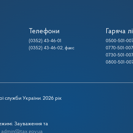
Телефони
Гаряча лі
(0352) 43-46-01
0500-501-00
(0352) 43-46-02
, факс
0770-501-00
0730-501-00
0800-501-00
ї служби України. 2026 рік
жимі. Зауваження та
admin@tax.gov.ua