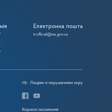
нія
Електронна пошта
7
tr.official@tax.gov.ua
7
7
7
Людям із порушенням зору
Корисні посилання