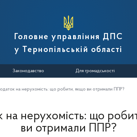
вної податкової служби України
Головне управління ДПС
у Тернопільській області
Законодавство
Для громадськості
одаток на нерухомість: що робити, якщо ви отримали ППР?
 на нерухомість: що роби
ви отримали ППР?