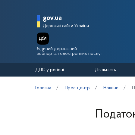
Перейти до основного вмісту
Головна сторінка Держа
gov.ua
Державні сайти України
Єдиний державний
вебпортал електронних послуг
ДПС у регіоні
Діяльність
Головна
Прес-центр
Новини
П
Податок