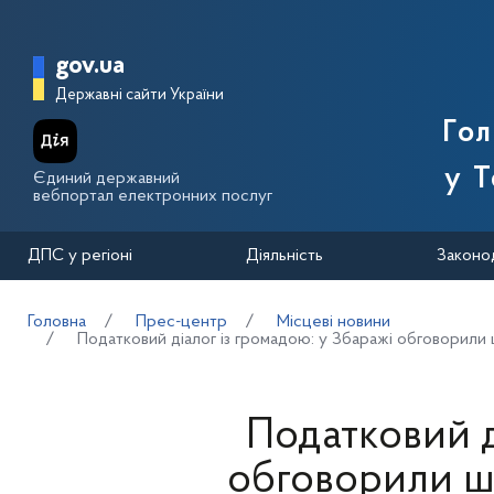
Перейти до основного вмісту
Головна сторінка Державної п
gov.ua
Державні сайти України
Го
у Т
Єдиний державний
вебпортал електронних послуг
ДПС у регіоні
Діяльність
Законо
Головна
Прес-центр
Місцеві новини
Податковий діалог із громадою: у Збаражі обговорили 
Податковий д
обговорили шл