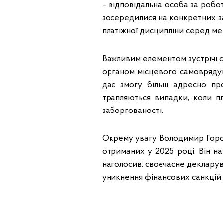
– відповідальна особа за робо
зосередилися на конкретних з
платіжної дисципліни серед ме
Важливим елементом зустрічі 
органом місцевого самоврядув
дає змогу більш адресно про
трапляються випадки, коли п
заборгованості.
Окрему увагу Володимир Горощ
отриманих у 2025 році. Він н
наголосив: своєчасне декларув
уникнення фінансових санкцій