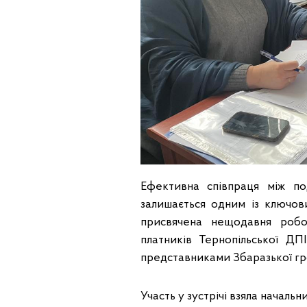
Ефективна співпраця між п
залишається одним із ключов
присвячена нещодавня робоч
платників Тернопільської Д
представниками Збаразької гр
Участь у зустрічі взяла начал