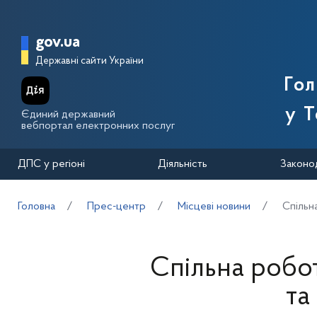
Перейти до основного вмісту
Головна сторінка Державної п
gov.ua
Державні сайти України
Го
у Т
Єдиний державний
вебпортал електронних послуг
ДПС у регіоні
Діяльність
Законо
Головна
Прес-центр
Місцеві новини
Спільн
Спільна робо
та