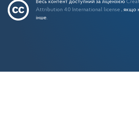
Весь контент доступний за ліцензією
Crea
Attribution 4.0 International license
, якщо 
інше.