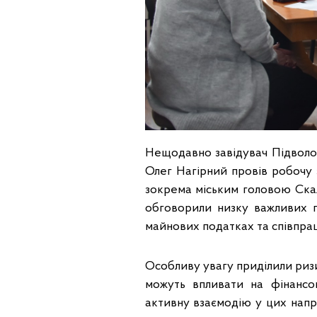
Нещодавно завідувач Підволоч
Олег Нагірний провів робочу 
зокрема міським головою Скал
обговорили низку важливих 
майнових податках та співпра
Особливу увагу приділили ризи
можуть впливати на фінансо
активну взаємодію у цих напр