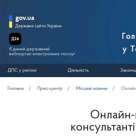
Перейти до основного вмісту
Головна сторінка Державної п
gov.ua
Державні сайти України
Го
у Т
Єдиний державний
вебпортал електронних послуг
ДПС у регіоні
Діяльність
Законо
Головна
Прес-центр
Місцеві новини
Онлайн
Онлайн-
консультанті