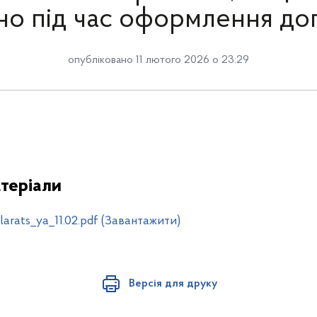
но під час оформлення до
опубліковано 11 лютого 2026 о 23:29
теріали
arats_ya_11.02.pdf (Завантажити)
Версія для друку