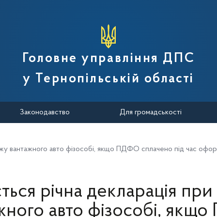
вної податкової служби України
Головне управління ДПС
у Тернопільській області
Законодавство
Для громадськості
ажу вантажного авто фізособі, якщо ПДФО сплачено під час офо
ться річна декларація пр
жного авто фізособі, якщ