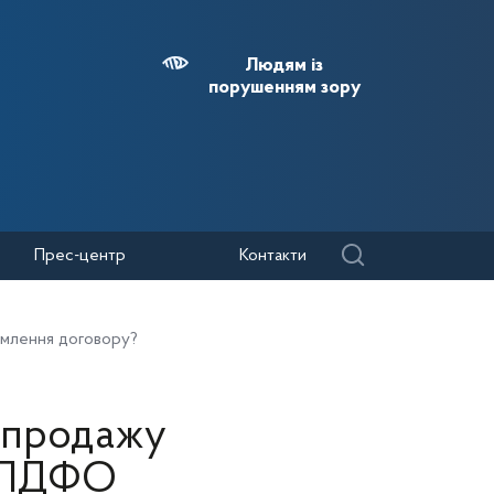
Людям із
порушенням зору
Прес-центр
Контакти
рмлення договору?
и продажу
о ПДФО