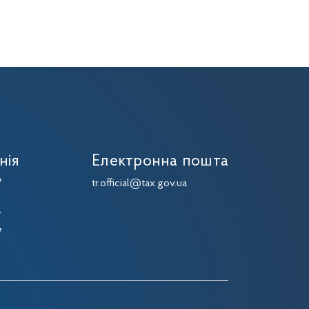
нія
Електронна пошта
7
tr.official@tax.gov.ua
7
7
7