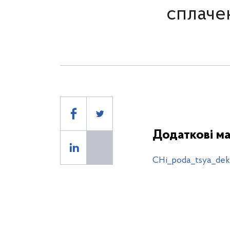
сплаче
Додаткові ма
CHi_poda_tsya_dekl