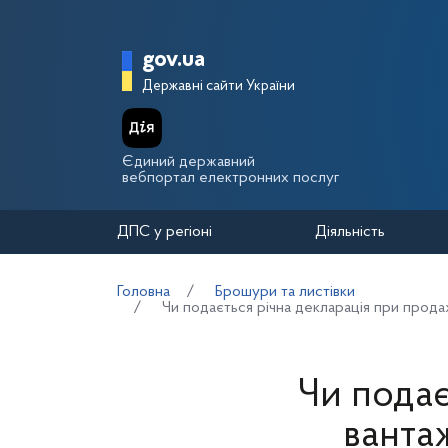
Перейти до основного вмісту
Головна сторінка Держа
gov.ua
Державні сайти України
Єдиний державний
вебпортал електронних послуг
ДПС у регіоні
Діяльність
Головна
Брошури та листівки
Чи подається річна декларація при прод
Чи подає
ванта