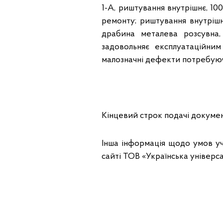
1-А, риштування внутрішнє, 100
ремонту; риштування внутрішнє
драбина металева розсувна, 
задовольняє експлуатаційни
малозначні дефекти потребуючи
Кінцевий строк подачі документі
Інша інформація щодо умов уча
сайті ТОВ «Українська універс