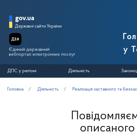
Перейти до основного вмісту
Головна сторінка Державної п
gov.ua
Державні сайти України
Го
у Т
Єдиний державний
вебпортал електронних послуг
ДПС у регіоні
Діяльність
Законо
Головна
Діяльність
Реалізація заставного та безха
Повідомляєм
описаного 