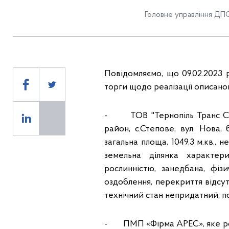
Головне управління ДПС
Повідомляємо, що 09.02.2023 
торги щодо реалізації описаног
- ТОВ "Тернопіль Транс Серв
район, с.Степове, вул. Нова, 
загальна площа, 1049,3 м.кв., 
земельна ділянка характер
рослинністю, занедбана, фізич
оздоблення, перекриття відсут
технічний стан непридатний, по
- ПМП «Фірма АРЕС», яке розт