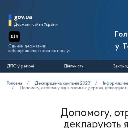
Перейти до основного вмісту
Головна сторінка Державної п
gov.ua
Державні сайти України
Го
у Т
Єдиний державний
вебпортал електронних послуг
ДПС у регіоні
Діяльність
Законо
Головна
Деклараційна кампанія 2023
Інформаційн
Допомогу, отриману від іноземних держав, декларують
Допомогу, от
декларують я