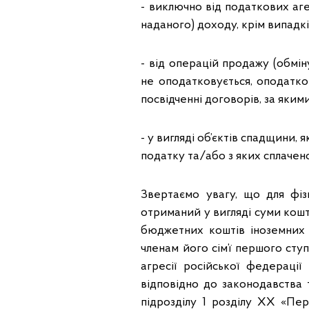
- виключно від податкових аге
наданого) доходу, крім випадк
- від операцій продажу (обмін
не оподатковується, оподатко
посвідченні договорів, за яким
- у вигляді об’єктів спадщини,
податку та/або з яких сплачено 
Звертаємо увагу, що для фізи
отриманий у вигляді суми кошт
бюджетних коштів іноземних 
членам його сім’ї першого сту
агресії російської федераці
відповідно до законодавства т
підрозділу 1 розділу XX «Пе