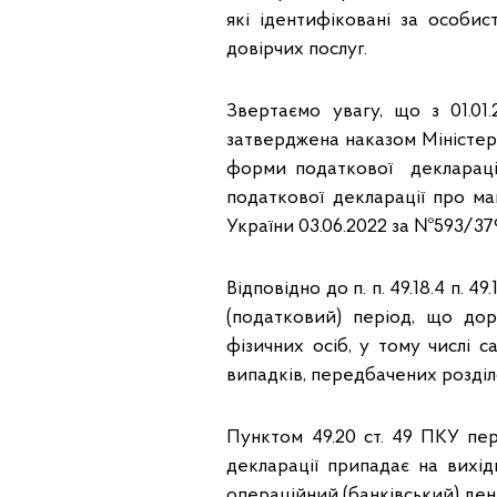
які ідентифіковані за особи
довірчих послуг.
Звертаємо увагу, що з 01.01
затверджена наказом Міністерс
форми податкової декларації
податкової декларації про ма
України 03.06.2022 за №593/37
Відповідно до п. п. 49.18.4 п. 
(податковий) період, що до
фізичних осіб, у тому числі с
випадків, передбачених розділ
Пунктом 49.20 ст. 49 ПКУ пе
декларації припадає на вихі
операційний (банківський) ден