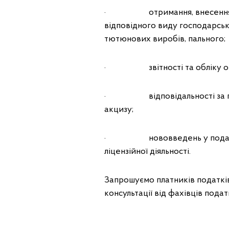
· отримання, внесення черг
відповідного виду господарсько
тютюнових виробів, пального;
· звітності та обліку опер
· відповідальності за пору
акцизу;
· нововведень у податковом
ліцензійної діяльності.
Запрошуємо платників податків
консультації від фахівців пода