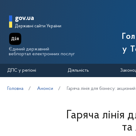
Перейти до основного вмісту
Головна сторінка Державної п
gov.ua
Державні сайти України
Го
у Т
Єдиний державний
вебпортал електронних послуг
ДПС у регіоні
Діяльність
Законо
Головна
Анонси
Гаряча лінія для бізнесу: акцизни
Гаряча лінія 
та