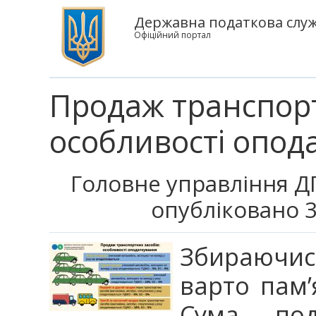
Державна податкова служб
Офіційний портал
Продаж транспорт
особливості опод
Головне управління ДП
опубліковано 3
Збираючись
варто пам’
Сума под